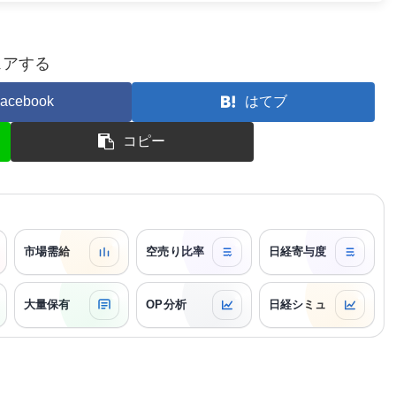
ェアする
acebook
はてブ
コピー
市場需給
空売り比率
日経寄与度
大量保有
OP分析
日経シミュ