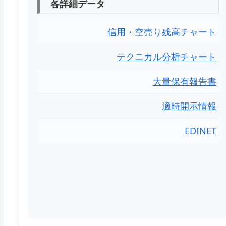
各詳細データ
信用・空売り残高チャート
テクニカル分析チャート
大量保有報告書
適時開示情報
EDINET