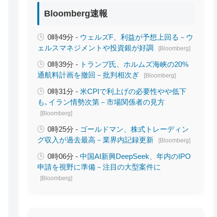
Bloomberg速報
0時49分 -
ウェルズF、利益が予想上回る－ウ
ェルスマネジメントや投資銀が好調
[Bloomberg]
0時39分 -
トランプ氏、ホルムズ海峡の20%
通航料計画を撤回－批判相次ぎ
[Bloomberg]
0時31分 -
米CPIで利上げの必要性やや低下
も､イラン情勢次第－市場関係者の見方
[Bloomberg]
0時25分 -
ゴールドマン、株式トレーディン
グ収入が過去最高－業界内記録更新
[Bloomberg]
0時06分 -
中国AI新興DeepSeek、年内のIPO
申請を視野に準備－注目の大型案件に
[Bloomberg]