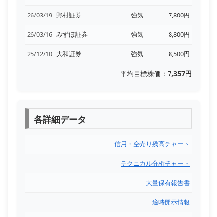
26/03/19
野村証券
強気
7,800円
26/03/16
みずほ証券
強気
8,800円
25/12/10
大和証券
強気
8,500円
平均目標株価：
7,357円
各詳細データ
信用・空売り残高チャート
テクニカル分析チャート
大量保有報告書
適時開示情報