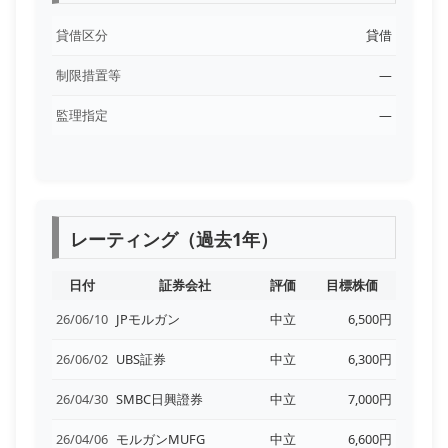
貸借区分
貸借
制限措置等
―
監理指定
―
レーティング（過去1年）
日付
証券会社
評価
目標株価
26/06/10
JPモルガン
中立
6,500円
26/06/02
UBS証券
中立
6,300円
26/04/30
SMBC日興證券
中立
7,000円
26/04/06
モルガンMUFG
中立
6,600円