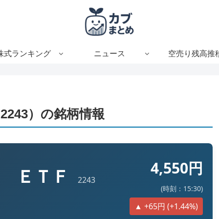
株式ランキング
ニュース
空売り残高推
243）の銘柄情報
4,550円
体 ＥＴＦ
2243
(時刻：15:30)
▲ +65円 (+1.44%)