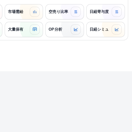
市場需給
空売り比率
日経寄与度
大量保有
OP分析
日経シミュ