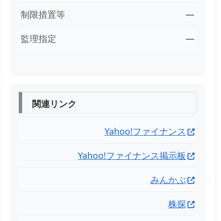
制限措置等
―
監理指定
―
関連リンク
Yahoo!ファイナンス
Yahoo!ファイナンス掲示板
みんかぶ
株探