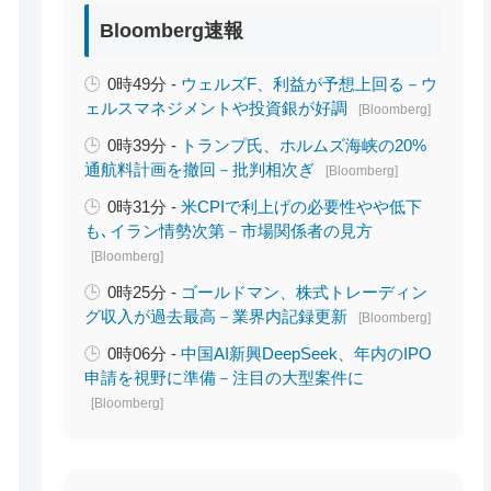
Bloomberg速報
0時49分 -
ウェルズF、利益が予想上回る－ウ
ェルスマネジメントや投資銀が好調
[Bloomberg]
0時39分 -
トランプ氏、ホルムズ海峡の20%
通航料計画を撤回－批判相次ぎ
[Bloomberg]
0時31分 -
米CPIで利上げの必要性やや低下
も､イラン情勢次第－市場関係者の見方
[Bloomberg]
0時25分 -
ゴールドマン、株式トレーディン
グ収入が過去最高－業界内記録更新
[Bloomberg]
0時06分 -
中国AI新興DeepSeek、年内のIPO
申請を視野に準備－注目の大型案件に
[Bloomberg]