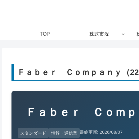
TOP
株式市況
Ｆａｂｅｒ Ｃｏｍｐａｎｙ（22
Ｆａｂｅｒ Ｃｏｍ
最終更新: 2026/08/07
スタンダード
情報・通信業