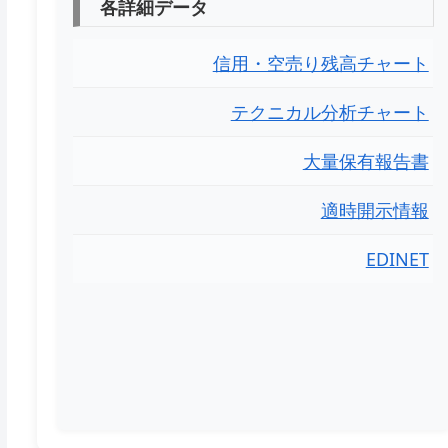
各詳細データ
信用・空売り残高チャート
テクニカル分析チャート
大量保有報告書
適時開示情報
EDINET