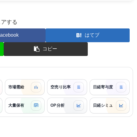
ェアする
acebook
はてブ
コピー
市場需給
空売り比率
日経寄与度
大量保有
OP分析
日経シミュ