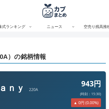
株式ランキング
ニュース
空売り残高推
0A）の銘柄情報
943円
ｐａｎｙ
220A
(時刻：15:30)
▲ 0円 (0.00%)