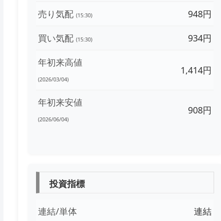
売り気配
948円
(15:30)
買い気配
934円
(15:30)
年初来高値
1,414円
(2026/03/04)
年初来安値
908円
(2026/06/04)
投資指標
連結/単体
連結