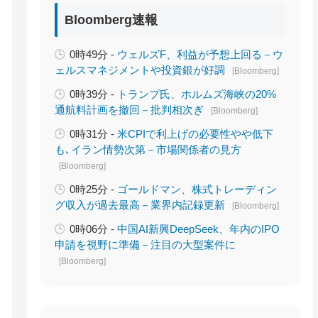
Bloomberg速報
0時49分 -
ウェルズF、利益が予想上回る－ウ
ェルスマネジメントや投資銀が好調
[Bloomberg]
0時39分 -
トランプ氏、ホルムズ海峡の20%
通航料計画を撤回－批判相次ぎ
[Bloomberg]
0時31分 -
米CPIで利上げの必要性やや低下
も､イラン情勢次第－市場関係者の見方
[Bloomberg]
0時25分 -
ゴールドマン、株式トレーディン
グ収入が過去最高－業界内記録更新
[Bloomberg]
0時06分 -
中国AI新興DeepSeek、年内のIPO
申請を視野に準備－注目の大型案件に
[Bloomberg]