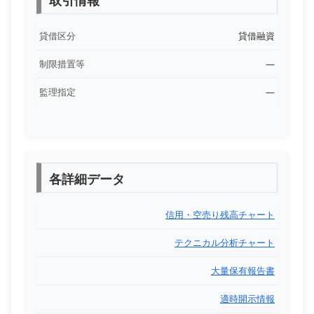
取引情報
貸借区分
貸借融資
制限措置等
―
監理指定
―
各詳細データ
信用・空売り残高チャート
テクニカル分析チャート
大量保有報告書
適時開示情報