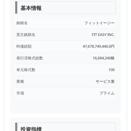
基本情報
銘柄名
フィットイージー
英文銘柄名
FIT EASY INC.
時価総額
47,678,749,440.0円
発行済株式総数
16,694,240株
単元株式数
100
業種
サービス業
市場
プライム
投資指標