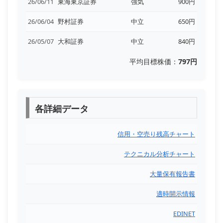
26/06/11
東海東京証券
強気
900円
26/06/04
野村証券
中立
650円
26/05/07
大和証券
中立
840円
平均目標株価：
797円
各詳細データ
信用・空売り残高チャート
テクニカル分析チャート
大量保有報告書
適時開示情報
EDINET