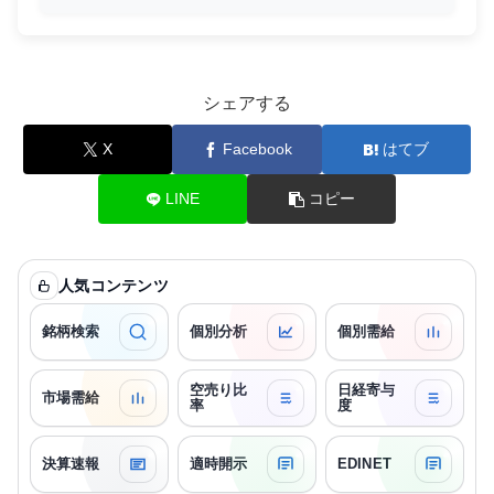
シェアする
X
Facebook
はてブ
LINE
コピー
人気コンテンツ
銘柄検索
個別分析
個別需給
空売り比
日経寄与
市場需給
率
度
決算速報
適時開示
EDINET