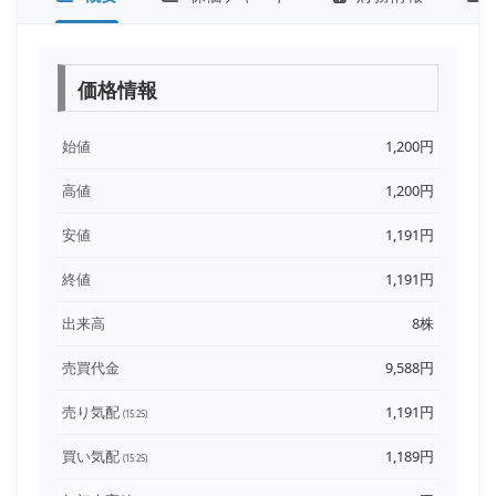
価格情報
始値
1,200円
高値
1,200円
安値
1,191円
終値
1,191円
出来高
8株
売買代金
9,588円
売り気配
1,191円
(15:25)
買い気配
1,189円
(15:25)