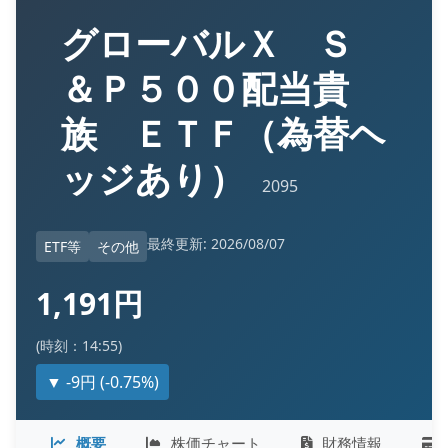
グローバルＸ Ｓ
＆Ｐ５００配当貴
族 ＥＴＦ（為替ヘ
ッジあり）
2095
最終更新: 2026/08/07
ETF等
その他
1,191円
(時刻：14:55)
▼ -9円 (-0.75%)
概要
株価チャート
財務情報