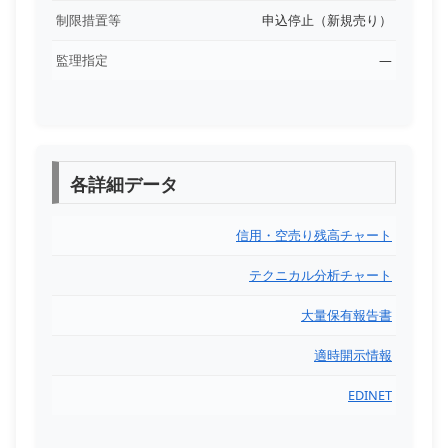
制限措置等
申込停止（新規売り）
監理指定
―
各詳細データ
信用・空売り残高チャート
テクニカル分析チャート
大量保有報告書
適時開示情報
EDINET