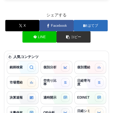
シェアする
X
Facebook
はてブ
LINE
コピー
人気コンテンツ
銘柄検索
個別分析
個別需給
空売り比
日経寄与
市場需給
率
度
決算速報
適時開示
EDINET
日経シミ
大量保有
OP分析