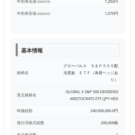
年初来高値
1,202円
(2026/07/29)
年初来安値
1,070円
(2026/03/23)
基本情報
グローバルＸ Ｓ＆Ｐ５００配
銘柄名
当貴族 ＥＴＦ（為替ヘッジあ
り）
GLOBAL X S&P 500 DIVIDEND
英文銘柄名
ARISTOCRATS ETF (JPY HED
時価総額
240,000,000.0円
発行済株式総数
200,000株
単元株式数
1