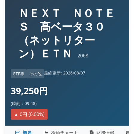
ＮＥＸＴ ＮＯＴＥ
Ｓ 高ベータ３０
（ネットリター
ン）ＥＴＮ
2068
最終更新: 2026/08/07
ETF等
その他
39,250円
(時刻：09:48)
▲ 0円 (0.00%)
概要
株価チャート
財務情報