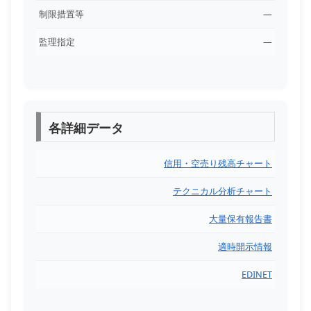
制限措置等
―
監理指定
―
各詳細データ
信用・空売り残高チャート
テクニカル分析チャート
大量保有報告書
適時開示情報
EDINET