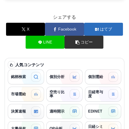
シェアする
X
Facebook
はてブ
LINE
コピー
人気コンテンツ
銘柄検索
個別分析
個別需給
空売り比
日経寄与
市場需給
率
度
決算速報
適時開示
EDINET
日経シミ
大量保有
OP分析