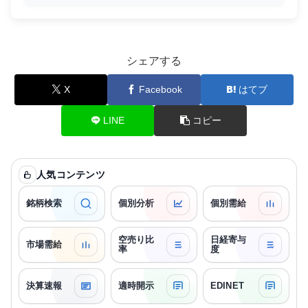
シェアする
X
Facebook
はてブ
LINE
コピー
人気コンテンツ
銘柄検索
個別分析
個別需給
空売り比
日経寄与
市場需給
率
度
決算速報
適時開示
EDINET