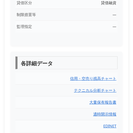
貸借区分
貸借融資
制限措置等
―
監理指定
―
各詳細データ
信用・空売り残高チャート
テクニカル分析チャート
大量保有報告書
適時開示情報
EDINET