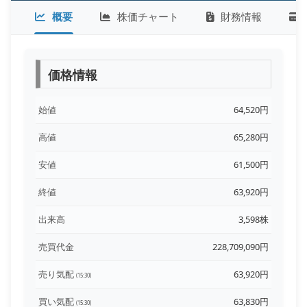
概要
株価チャート
財務情報
価格情報
始値
64,520円
高値
65,280円
安値
61,500円
終値
63,920円
出来高
3,598株
売買代金
228,709,090円
売り気配
63,920円
(15:30)
買い気配
63,830円
(15:30)