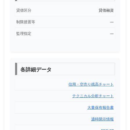
貸借区分
貸借融資
制限措置等
―
監理指定
―
各詳細データ
信用・空売り残高チャート
テクニカル分析チャート
大量保有報告書
適時開示情報