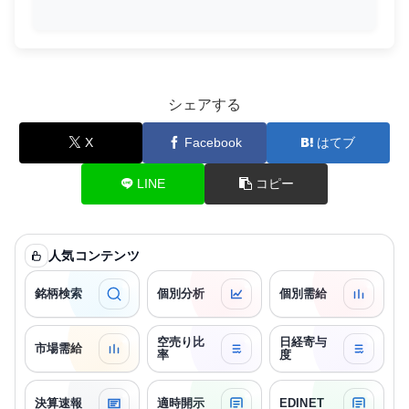
シェアする
X
Facebook
はてブ
LINE
コピー
人気コンテンツ
銘柄検索
個別分析
個別需給
空売り比
日経寄与
市場需給
率
度
決算速報
適時開示
EDINET