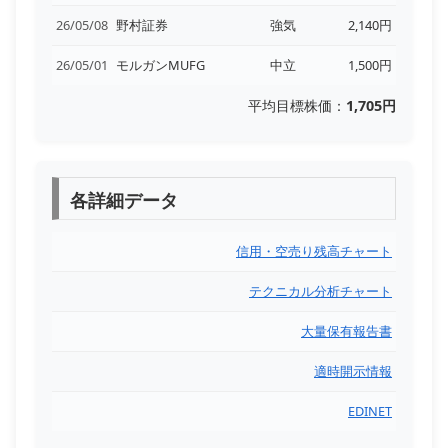
26/05/08
野村証券
強気
2,140円
26/05/01
モルガンMUFG
中立
1,500円
平均目標株価：
1,705円
各詳細データ
信用・空売り残高チャート
テクニカル分析チャート
大量保有報告書
適時開示情報
EDINET