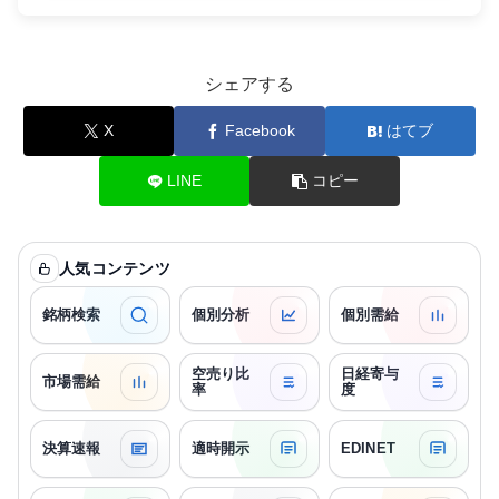
シェアする
X
Facebook
はてブ
LINE
コピー
人気コンテンツ
銘柄検索
個別分析
個別需給
空売り比
日経寄与
市場需給
率
度
決算速報
適時開示
EDINET