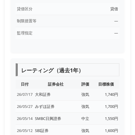
貸借区分
貸借
制限措置等
―
監理指定
―
レーティング（過去1年）
日付
証券会社
評価
目標株価
26/07/17
大和証券
強気
1,740円
26/05/27
みずほ証券
強気
1,700円
26/05/14
SMBC日興證券
中立
1,550円
26/05/12
SBI証券
強気
1,600円