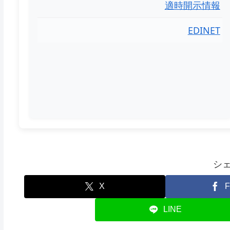
適時開示情報
EDINET
シ
X
F
LINE