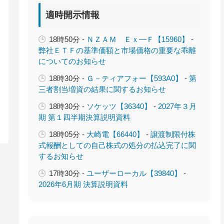
適時開示情報
18時50分 -
ＮＺＡＭ Ｅｘ―Ｆ【15960】
-
弊社ＥＴＦの基準価額と市場価格の重要な乖離
についてのお知らせ
18時30分 -
Ｇ－ティアフォー【593A0】
-
第
三者割当増資の結果に関するお知らせ
18時30分 -
ソケッツ【36340】
-
2027年３月
期 第１四半期決算説明資料
18時05分 -
大崎電【66440】
-
譲渡制限付株
式報酬としての自己株式の処分の払込完了に関
するお知らせ
17時30分 -
ユーザーローカル【39840】
-
2026年6月期 決算説明資料