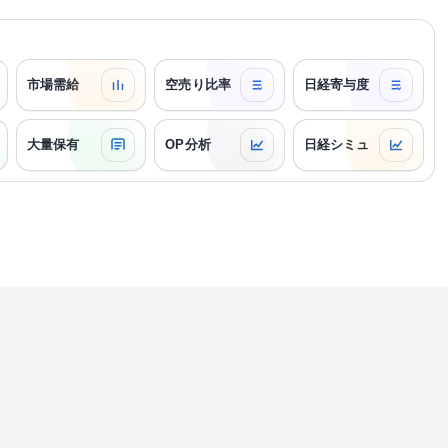
市場需給
空売り比率
日経寄与度
大量保有
OP分析
日経シミュ