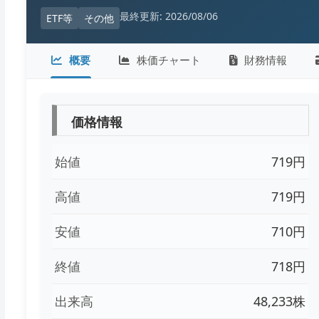
最終更新: 2026/08/06
ETF等
その他
概要
株価チャート
財務情報
価格情報
始値
719円
高値
719円
安値
710円
終値
718円
出来高
48,233株