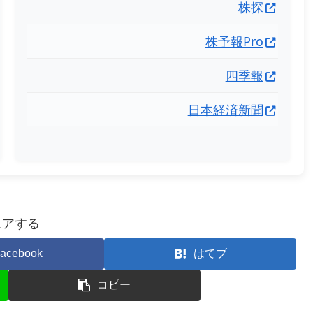
株探
株予報Pro
四季報
日本経済新聞
ェアする
acebook
はてブ
コピー