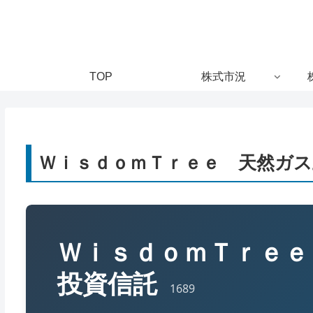
TOP
株式市況
ＷｉｓｄｏｍＴｒｅｅ 天然ガス
ＷｉｓｄｏｍＴｒｅｅ
投資信託
1689