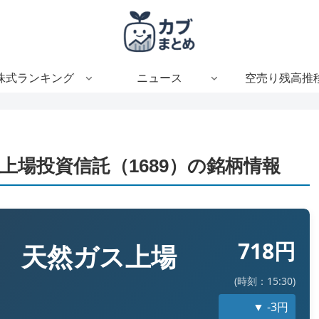
株式ランキング
ニュース
空売り残高推
上場投資信託（1689）の銘柄情報
718円
 天然ガス上場
(時刻：15:30)
▼ -3円