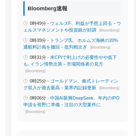
Bloomberg速報
0時49分 -
ウェルズF、利益が予想上回る－ウ
ェルスマネジメントや投資銀が好調
[Bloomberg]
0時39分 -
トランプ氏、ホルムズ海峡の20%
通航料計画を撤回－批判相次ぎ
[Bloomberg]
0時31分 -
米CPIで利上げの必要性やや低下
も､イラン情勢次第－市場関係者の見方
[Bloomberg]
0時25分 -
ゴールドマン、株式トレーディン
グ収入が過去最高－業界内記録更新
[Bloomberg]
0時06分 -
中国AI新興DeepSeek、年内のIPO
申請を視野に準備－注目の大型案件に
[Bloomberg]