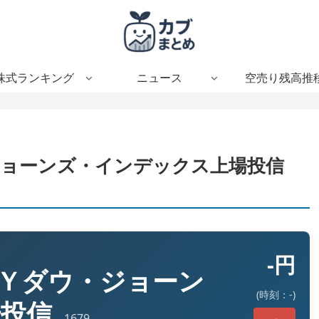
株式ランキング
ニュース
空売り残高推
ジョーンズ・インデックス上場投信
-円
Ｙダウ・ジョーン
(時刻：-)
場投信
1679