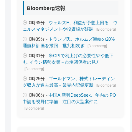
Bloomberg速報
0時49分 -
ウェルズF、利益が予想上回る－ウ
ェルスマネジメントや投資銀が好調
[Bloomberg]
0時39分 -
トランプ氏、ホルムズ海峡の20%
通航料計画を撤回－批判相次ぎ
[Bloomberg]
0時31分 -
米CPIで利上げの必要性やや低下
も､イラン情勢次第－市場関係者の見方
[Bloomberg]
0時25分 -
ゴールドマン、株式トレーディン
グ収入が過去最高－業界内記録更新
[Bloomberg]
0時06分 -
中国AI新興DeepSeek、年内のIPO
申請を視野に準備－注目の大型案件に
[Bloomberg]