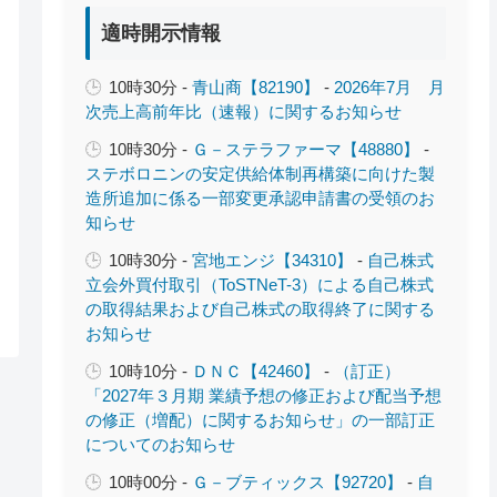
適時開示情報
10時30分 -
青山商【82190】
-
2026年7月 月
次売上高前年比（速報）に関するお知らせ
10時30分 -
Ｇ－ステラファーマ【48880】
-
ステボロニンの安定供給体制再構築に向けた製
造所追加に係る一部変更承認申請書の受領のお
知らせ
10時30分 -
宮地エンジ【34310】
-
自己株式
立会外買付取引（ToSTNeT-3）による自己株式
の取得結果および自己株式の取得終了に関する
お知らせ
10時10分 -
ＤＮＣ【42460】
-
（訂正）
「2027年３月期 業績予想の修正および配当予想
の修正（増配）に関するお知らせ」の一部訂正
についてのお知らせ
10時00分 -
Ｇ－ブティックス【92720】
-
自