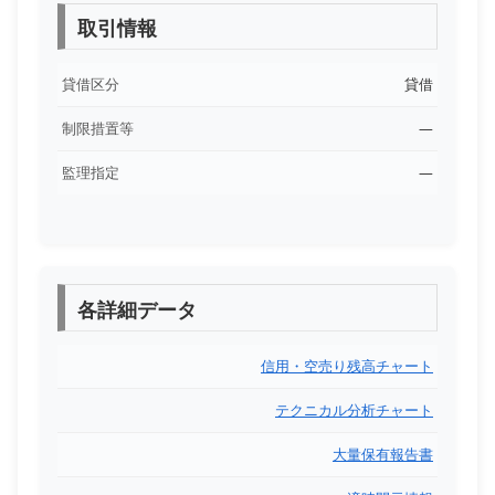
取引情報
貸借区分
貸借
制限措置等
―
監理指定
―
各詳細データ
信用・空売り残高チャート
テクニカル分析チャート
大量保有報告書