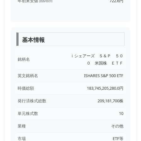
年初来安値
722.6円
(2026/03/31)
基本情報
ｉシェアーズ Ｓ＆Ｐ ５０
銘柄名
０ 米国株 ＥＴＦ
英文銘柄名
ISHARES S&P 500 ETF
時価総額
183,745,205,280.0円
発行済株式総数
209,181,700株
単元株式数
10
業種
その他
市場
ETF等