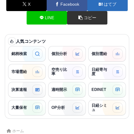
X
Facebook
はてブ
LINE
コピー
人気コンテンツ
銘柄検索
個別分析
個別需給
空売り比
日経寄与
市場需給
率
度
決算速報
適時開示
EDINET
日経シミ
大量保有
OP分析
ュ
ホーム