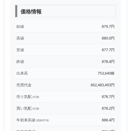
価格情報
始値
879.7円
高値
880.0円
安値
877.7円
終値
878.4円
出来高
753,640株
売買代金
662,483,493円
売り気配
878.7円
(15:30)
買い気配
878.2円
(15:30)
年初来高値
888.4円
(2026/07/16)