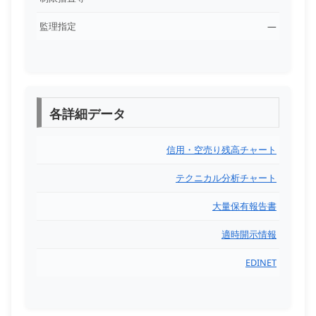
監理指定
―
各詳細データ
信用・空売り残高チャート
テクニカル分析チャート
大量保有報告書
適時開示情報
EDINET