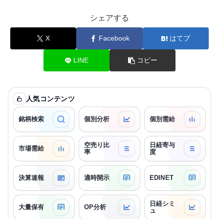
シェアする
X
Facebook
はてブ
LINE
コピー
人気コンテンツ
銘柄検索
個別分析
個別需給
空売り比
日経寄与
市場需給
率
度
決算速報
適時開示
EDINET
日経シミ
大量保有
OP分析
ュ