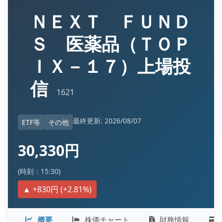
ＮＥＸＴ ＦＵＮＤ
Ｓ 医薬品（ＴＯＰ
ＩＸ－１７）上場投
信
1621
最終更新: 2026/08/07
ETF等
その他
30,330円
(時刻：15:30)
▲ +830円 (+2.81%)
概要
株価チャート
財務情報