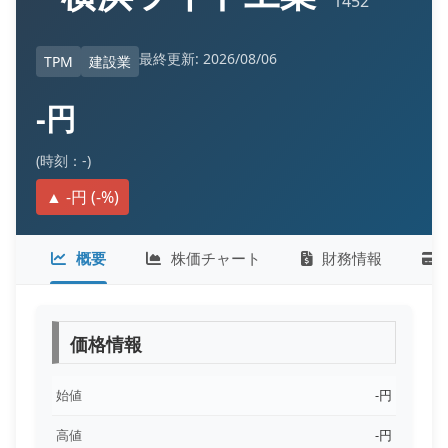
1452
最終更新: 2026/08/06
TPM
建設業
-円
(時刻：-)
▲ -円 (-%)
概要
株価チャート
財務情報
価格情報
始値
-円
高値
-円