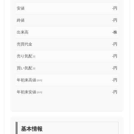
安値
-円
終値
-円
出来高
-株
売買代金
-円
売り気配
-円
(-)
買い気配
-円
(-)
年初来高値
-円
(-/-/-)
年初来安値
-円
(-/-/-)
基本情報