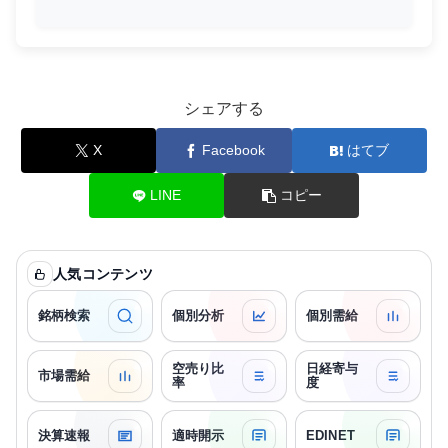
シェアする
X
Facebook
はてブ
LINE
コピー
人気コンテンツ
銘柄検索
個別分析
個別需給
空売り比
日経寄与
市場需給
率
度
決算速報
適時開示
EDINET