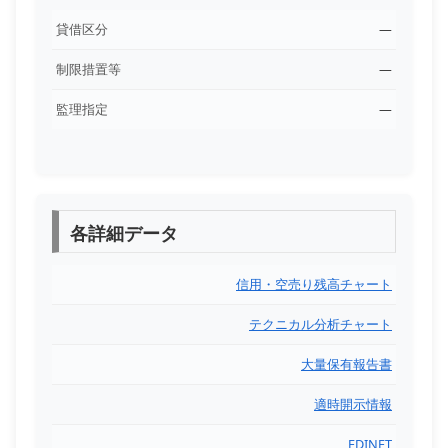
貸借区分
―
制限措置等
―
監理指定
―
各詳細データ
信用・空売り残高チャート
テクニカル分析チャート
大量保有報告書
適時開示情報
EDINET