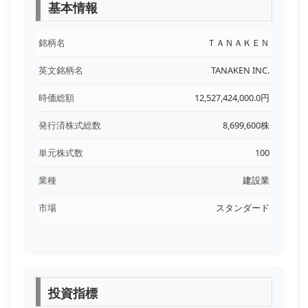
基本情報
銘柄名
ＴＡＮＡＫＥＮ
英文銘柄名
TANAKEN INC.
時価総額
12,527,424,000.0円
発行済株式総数
8,699,600株
単元株式数
100
業種
建設業
市場
スタンダード
投資指標