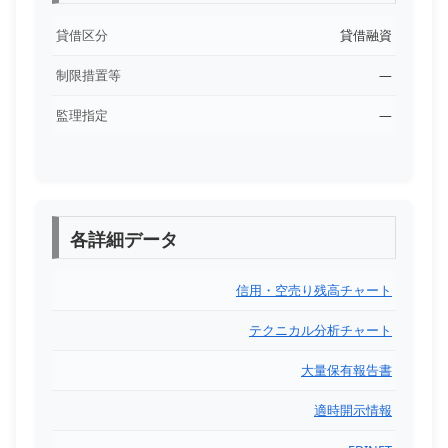
貸借区分
貸借融資
制限措置等
―
監理指定
―
各詳細データ
信用・空売り残高チャート
テクニカル分析チャート
大量保有報告書
適時開示情報