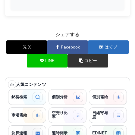
シェアする
X
Facebook
はてブ
LINE
コピー
人気コンテンツ
銘柄検索
個別分析
個別需給
空売り比
日経寄与
市場需給
率
度
決算速報
適時開示
EDINET