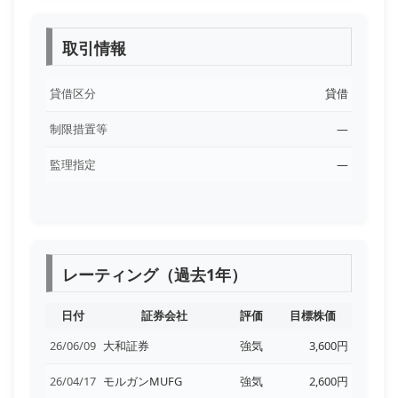
取引情報
貸借区分
貸借
制限措置等
―
監理指定
―
レーティング（過去1年）
日付
証券会社
評価
目標株価
26/06/09
大和証券
強気
3,600円
26/04/17
モルガンMUFG
強気
2,600円