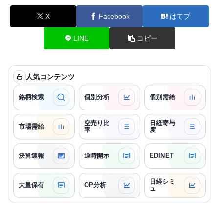
X
Facebook
はてブ
LINE
コピー
人気コンテンツ
銘柄検索
個別分析
個別需給
空売り比
日経寄与
市場需給
率
度
決算速報
適時開示
EDINET
日経シミ
大量保有
OP分析
ュ