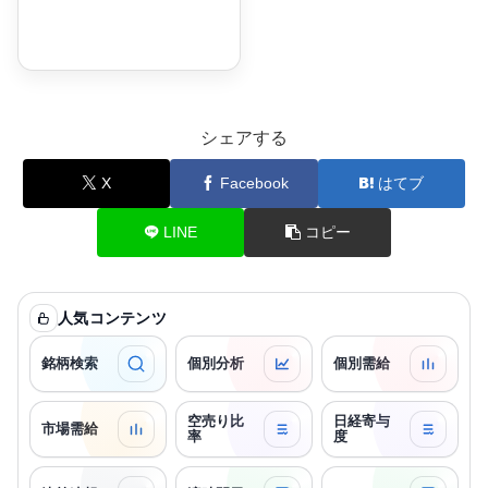
シェアする
X
Facebook
はてブ
LINE
コピー
人気コンテンツ
銘柄検索
個別分析
個別需給
空売り比
日経寄与
市場需給
率
度