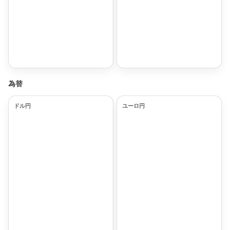
為替
ドル円
ユーロ円