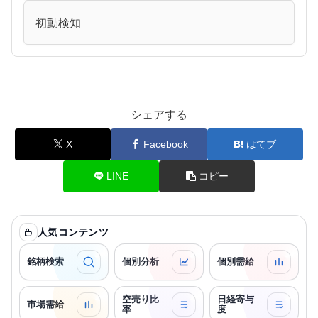
初動検知
シェアする
X
Facebook
はてブ
LINE
コピー
人気コンテンツ
銘柄検索
個別分析
個別需給
空売り比
日経寄与
市場需給
率
度