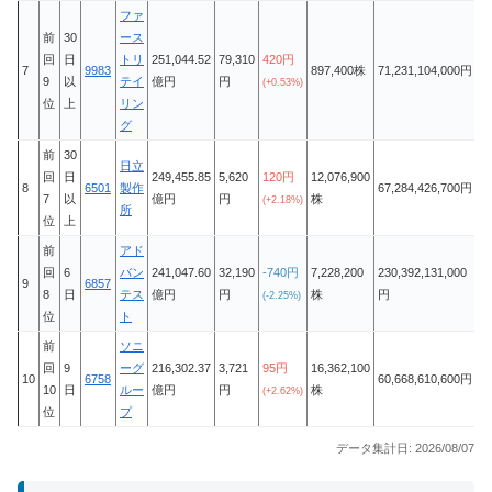
ファ
前
30
ース
回
日
トリ
251,044.52
79,310
420円
7
9983
897,400株
71,231,104,000円
9
以
テイ
億円
円
(+0.53%)
位
上
リン
グ
前
30
日立
回
日
249,455.85
5,620
120円
12,076,900
8
6501
製作
67,284,426,700円
7
以
億円
円
株
(+2.18%)
所
位
上
前
アド
回
6
バン
241,047.60
32,190
-740円
7,228,200
230,392,131,000
9
6857
8
日
テス
億円
円
株
円
(-2.25%)
位
ト
前
ソニ
回
9
ーグ
216,302.37
3,721
95円
16,362,100
10
6758
60,668,610,600円
10
日
ルー
億円
円
株
(+2.62%)
位
プ
データ集計日: 2026/08/07