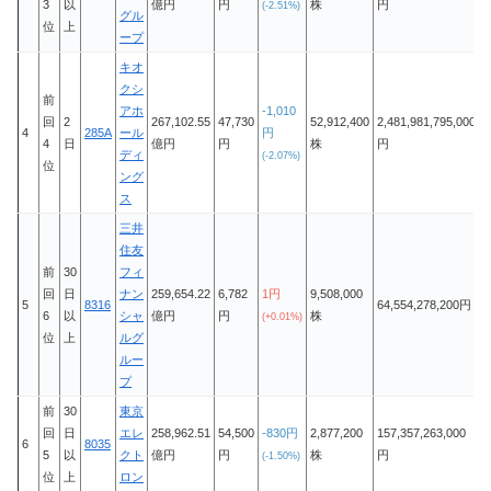
3
以
億円
円
株
円
(-2.51%)
グル
位
上
ープ
キオ
クシ
前
アホ
-1,010
回
2
267,102.55
47,730
52,912,400
2,481,981,795,000
4
285A
ール
円
4
日
億円
円
株
円
ディ
(-2.07%)
位
ング
ス
三井
住友
前
30
フィ
回
日
ナン
259,654.22
6,782
1円
9,508,000
5
8316
64,554,278,200円
6
以
シャ
億円
円
株
(+0.01%)
位
上
ルグ
ルー
プ
前
30
東京
回
日
エレ
258,962.51
54,500
-830円
2,877,200
157,357,263,000
6
8035
5
以
クト
億円
円
株
円
(-1.50%)
位
上
ロン