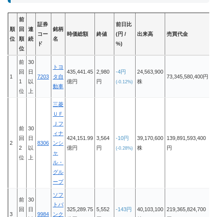
前
証券
前日比
順
回
連
銘柄
コー
時価総額
終値
(円 /
出来高
売買代金
位
順
続
名
ド
%)
位
前
30
トヨ
回
日
435,441.45
2,980
-4円
24,563,900
1
7203
タ自
73,345,580,400円
1
以
億円
円
株
(-0.12%)
動車
位
上
三菱
ＵＦ
Ｊフ
前
30
ィナ
回
日
424,151.99
3,564
-10円
39,170,600
139,891,593,400
2
8306
ンシ
2
以
億円
円
株
円
(-0.28%)
ャ
位
上
ル・
グル
ープ
ソフ
前
30
トバ
回
日
325,289.75
5,552
-143円
40,103,100
219,365,824,700
3
9984
ンク