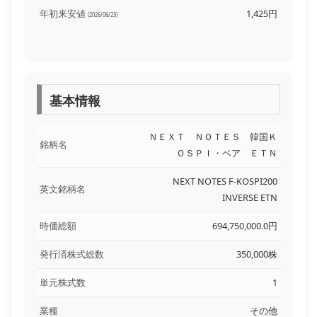
年初来安値
1,425円
(2026/06/23)
基本情報
ＮＥＸＴ ＮＯＴＥＳ 韓国Ｋ
銘柄名
ＯＳＰＩ・ベア ＥＴＮ
NEXT NOTES F-KOSPI200
英文銘柄名
INVERSE ETN
時価総額
694,750,000.0円
発行済株式総数
350,000株
単元株式数
1
業種
その他