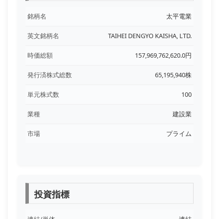
銘柄名
太平電業
英文銘柄名
TAIHEI DENGYO KAISHA, LTD.
時価総額
157,969,762,620.0円
発行済株式総数
65,195,940株
単元株式数
100
業種
建設業
市場
プライム
投資指標
連結/単体
連結