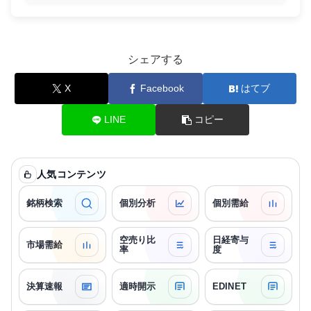
シェアする
X
Facebook
はてブ
LINE
コピー
人気コンテンツ
銘柄検索
個別分析
個別需給
空売り比
日経寄与
市場需給
率
度
決算速報
適時開示
EDINET