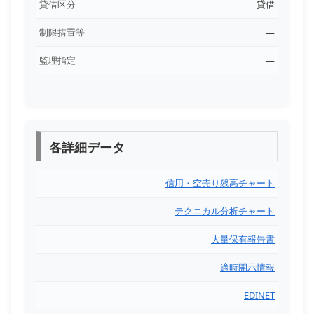
貸借区分
貸借
制限措置等
―
監理指定
―
各詳細データ
信用・空売り残高チャート
テクニカル分析チャート
大量保有報告書
適時開示情報
EDINET