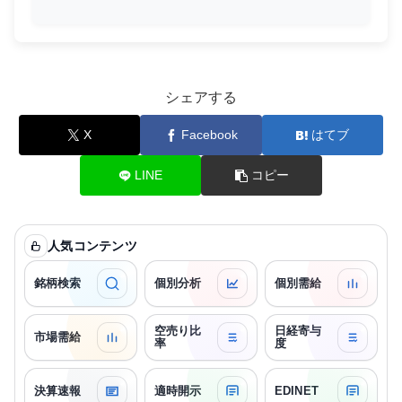
シェアする
X
Facebook
はてブ
LINE
コピー
人気コンテンツ
銘柄検索
個別分析
個別需給
空売り比
日経寄与
市場需給
率
度
決算速報
適時開示
EDINET