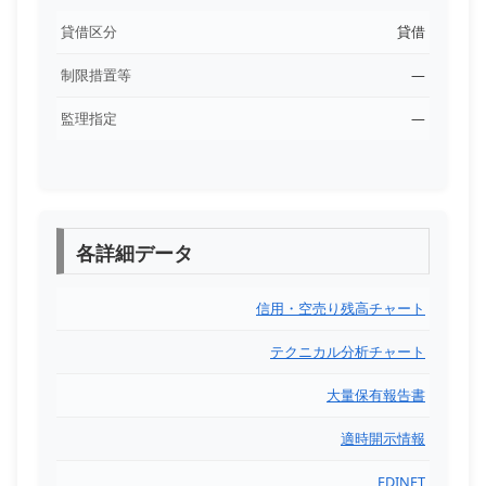
貸借区分
貸借
制限措置等
―
監理指定
―
各詳細データ
信用・空売り残高チャート
テクニカル分析チャート
大量保有報告書
適時開示情報
EDINET