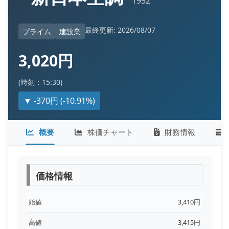
1952
最終更新: 2026/08/07
プライム
建設業
3,020円
(時刻：15:30)
▼ -370円 (-10.91%)
概要
株価チャート
財務情報
価格情報
始値
3,410円
高値
3,415円