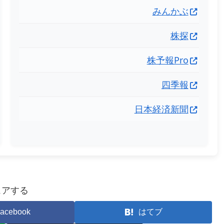
みんかぶ
株探
株予報Pro
四季報
日本経済新聞
ェアする
acebook
はてブ