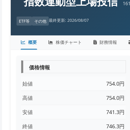
指数連動型上場投信
16
最終更新: 2026/08/07
ETF等
その他
概要
株価チャート
財務情報
価格情報
始値
754.0円
高値
754.0円
安値
741.3円
終値
746.3円