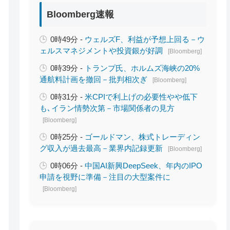
Bloomberg速報
0時49分 -
ウェルズF、利益が予想上回る－ウ
ェルスマネジメントや投資銀が好調
[Bloomberg]
0時39分 -
トランプ氏、ホルムズ海峡の20%
通航料計画を撤回－批判相次ぎ
[Bloomberg]
0時31分 -
米CPIで利上げの必要性やや低下
も､イラン情勢次第－市場関係者の見方
[Bloomberg]
0時25分 -
ゴールドマン、株式トレーディン
グ収入が過去最高－業界内記録更新
[Bloomberg]
0時06分 -
中国AI新興DeepSeek、年内のIPO
申請を視野に準備－注目の大型案件に
[Bloomberg]