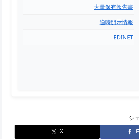
大量保有報告書
適時開示情報
EDINET
シ
X
F