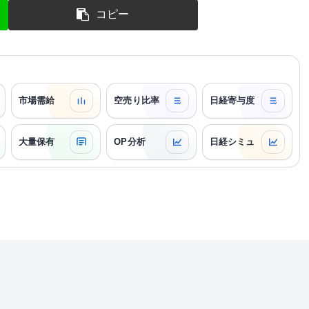
コピー
市場需給
空売り比率
日経寄与度
大量保有
OP分析
日経シミュ