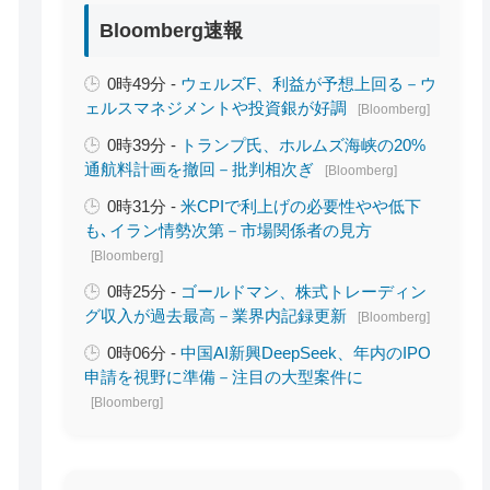
Bloomberg速報
0時49分 -
ウェルズF、利益が予想上回る－ウ
ェルスマネジメントや投資銀が好調
[Bloomberg]
0時39分 -
トランプ氏、ホルムズ海峡の20%
通航料計画を撤回－批判相次ぎ
[Bloomberg]
0時31分 -
米CPIで利上げの必要性やや低下
も､イラン情勢次第－市場関係者の見方
[Bloomberg]
0時25分 -
ゴールドマン、株式トレーディン
グ収入が過去最高－業界内記録更新
[Bloomberg]
0時06分 -
中国AI新興DeepSeek、年内のIPO
申請を視野に準備－注目の大型案件に
[Bloomberg]