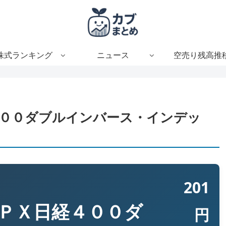
株式ランキング
ニュース
空売り残高推
４００ダブルインバース・インデッ
201
ＰＸ日経４００ダ
円