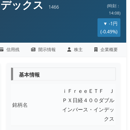
ンデックス
(時刻：
1466
14:08)
▼ -1円
(-0.49%)
信用残
開示情報
株主
企業概要
基本情報
ｉＦｒｅｅＥＴＦ Ｊ
ＰＸ日経４００ダブル
銘柄名
インバース・インデッ
クス