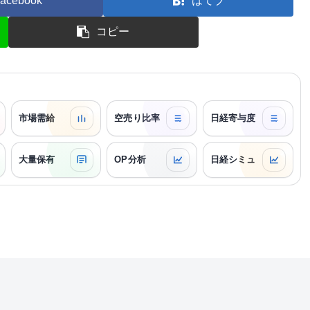
acebook
はてブ
コピー
市場需給
空売り比率
日経寄与度
大量保有
OP分析
日経シミュ