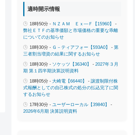
適時開示情報
18時50分 -
ＮＺＡＭ Ｅｘ―Ｆ【15960】
-
弊社ＥＴＦの基準価額と市場価格の重要な乖離
についてのお知らせ
18時30分 -
Ｇ－ティアフォー【593A0】
-
第
三者割当増資の結果に関するお知らせ
18時30分 -
ソケッツ【36340】
-
2027年３月
期 第１四半期決算説明資料
18時05分 -
大崎電【66440】
-
譲渡制限付株
式報酬としての自己株式の処分の払込完了に関
するお知らせ
17時30分 -
ユーザーローカル【39840】
-
2026年6月期 決算説明資料