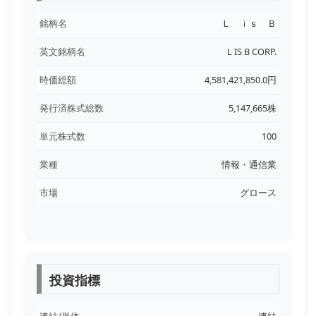
銘柄名
Ｌ ｉｓ Ｂ
英文銘柄名
L IS B CORP.
時価総額
4,581,421,850.0円
発行済株式総数
5,147,665株
単元株式数
100
業種
情報・通信業
市場
グロース
投資指標
連結/単体
連結