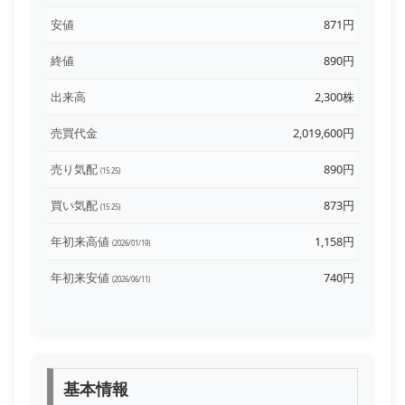
安値
871円
終値
890円
出来高
2,300株
売買代金
2,019,600円
売り気配
890円
(15:25)
買い気配
873円
(15:25)
年初来高値
1,158円
(2026/01/19)
年初来安値
740円
(2026/06/11)
基本情報