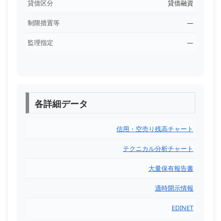
貸借区分
貸借融資
制限措置等
―
監理指定
―
各詳細データ
信用・空売り残高チャート
テクニカル分析チャート
大量保有報告書
適時開示情報
EDINET