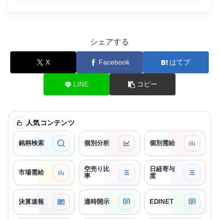
シェアする
X
Facebook
はてブ
LINE
コピー
人気コンテンツ
銘柄検索
個別分析
個別需給
空売り比
日経寄与
市場需給
率
度
決算速報
適時開示
EDINET